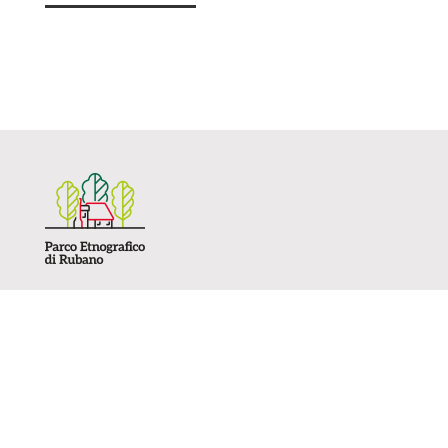
Parco Etnografico di Rubano
Via Valli, 2 – Bosco di Rubano (PD)
Tel.
337 1481507
spazialparco@gmail.com