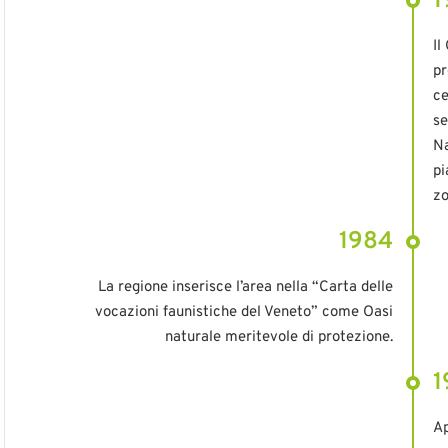
1
Il
pr
ce
se
Na
pi
zo
1984
La regione inserisce l’area nella “Carta delle
vocazioni faunistiche del Veneto” come Oasi
naturale meritevole di protezione.
1
Ap