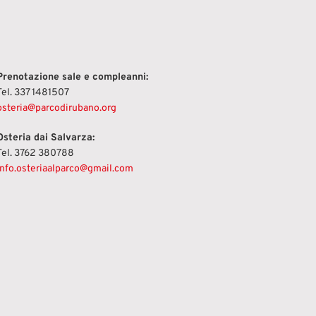
Prenotazione sale e compleanni:
Tel. 337 1481507
osteria@parcodirubano.org
Osteria dai Salvarza:
Tel. 3762 380788
info.osteriaalparco@gmail.com