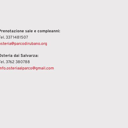
Prenotazione sale e compleanni:
Tel. 337 1481507
osteria@parcodirubano.org
Osteria dai Salvarza:
Tel. 3762 380788
info.osteriaalparco@gmail.com