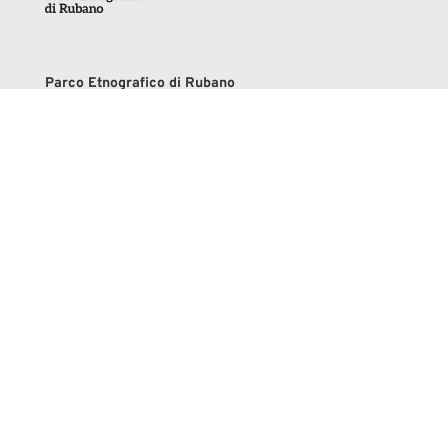
Parco Etnografico di Rubano
Via Valli, 2 – Bosco di Rubano (PD)
Tel.
337 1481507
spazialparco@gmail.com
Orari segreteria:
Lunedì e venerdì ore 15.00-18.00
Mercoledì ore 10.00-13.00
Laboratori didattici e visite guidate:
Tel. 342 7175232
educazione@parcodirubano.org